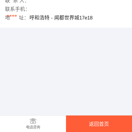
联 系 人：
联系手机：
****
地 址：
呼和浩特 - 闻都世界城17e18
返回首页
电话咨询